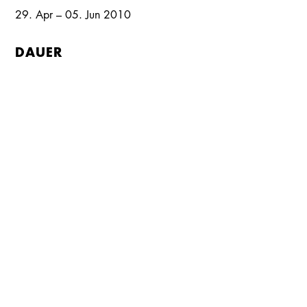
29. Apr – 05. Jun 2010
Kalender
Kontakt
Seite teilen
Suchen
DAUER
ca. 2 Stunden
, inkl.
eine Pause
BESETZUNG
Margot Vuga
BLANCHE
Rebecca Mosselman
STELLA
Martin Bermoser
STANLEY
Andreas Klaue
MITCH
Marie Schöneburg
EUNICE
Stefan Rosenthal
PABLO / EIN JUNGER KASSIERER
Uwe-Peter Spinner
STEVE / EIN ARZT
Barbara Bernt
EINE KRANKENSCHWESTER
Folke Braband
REGIE