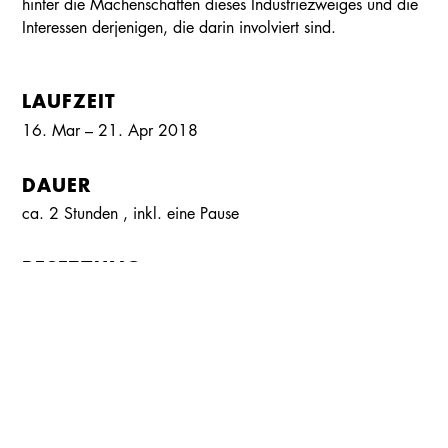
hinter die Machenschaften dieses Industriezweiges und die
Interessen derjenigen, die darin involviert sind.
LAUFZEIT
16. Mar – 21. Apr 2018
DAUER
Kalender
Kontakt
Seite teilen
Suchen
ca. 2 Stunden
, inkl.
eine Pause
BESETZUNG
Ulrike Barthruff
ELIZABETH
Volker Jeck
JACK / PROFESSOR WAKEMAN
Christoph Bangerter
JOE
Gideon Rapp
MALIK / KELLNER / SICHERHEITSMANN
Peter Kempkes
HAL / NEVILLE
Susanne Theil
EMMA / JUNGE FRAU IM PUBLIKUM