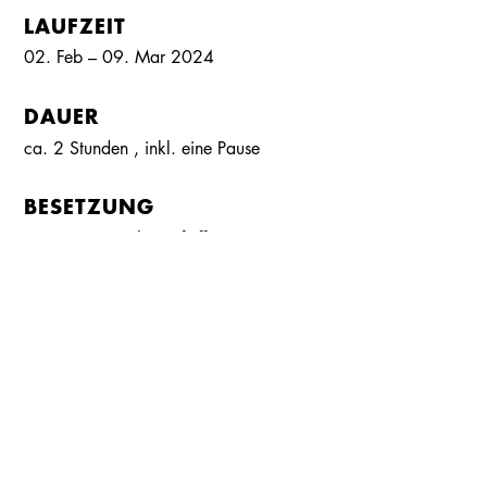
LAUFZEIT
02. Feb – 09. Mar 2024
DAUER
ca. 2 Stunden
, inkl.
eine Pause
Kalender
Kontakt
Seite teilen
Suchen
BESETZUNG
Klara Pfeiffer
SENGA QUINN
Heiko Ruprecht
EVER MONTGOMERY
Martin Schulze
REGIE
Ariane Scherpf
BÜHNE UND KOSTÜME
Bianca Spiegel
CHOREOGRAPHIE
Susanne Schmitt
DRAMATURGIE
Christopher Bühler
TANZVIDEO