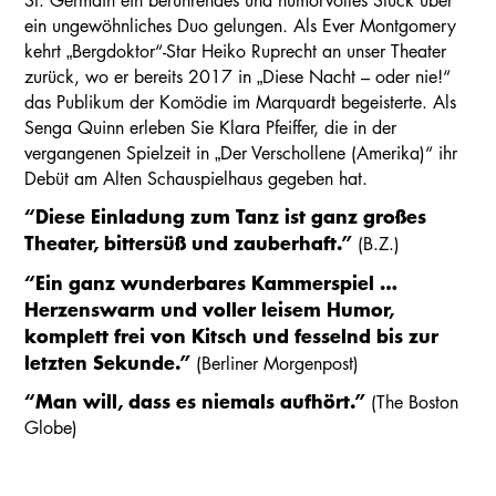
St. Germain ein berührendes und humorvolles Stück über
ein ungewöhnliches Duo gelungen. Als Ever Montgomery
kehrt „Bergdoktor“-Star Heiko Ruprecht an unser Theater
zurück, wo er bereits 2017 in „Diese Nacht – oder nie!“
das Publikum der Komödie im Marquardt begeisterte. Als
Senga Quinn erleben Sie Klara Pfeiffer, die in der
vergangenen Spielzeit in „Der Verschollene (Amerika)“ ihr
Debüt am Alten Schauspielhaus gegeben hat.
“Diese Einladung zum Tanz ist ganz großes
Theater, bittersüß und zauberhaft.”
(B.Z.)
“Ein ganz wunderbares Kammerspiel …
Herzenswarm und voller leisem Humor,
komplett frei von Kitsch und fesselnd bis zur
letzten Sekunde.”
(Berliner Morgenpost)
“Man will, dass es niemals aufhört.”
(The Boston
Globe)