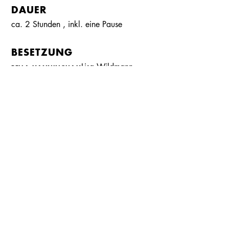
DAUER
ca. 2 Stunden
, inkl.
eine Pause
Kalender
Kontakt
Seite teilen
Suchen
BESETZUNG
Lisa Wildmann
BELLA MANNINGHAM
Felician Hohnloser
JACK MANNINGHAM
Andreas Klaue
WILLIAM ROUGH
Annette Mayer
ELISABETH
Hannah Sophie Schad
NANCY
Axel Preuß
REGIE
Vesna Hiltmann
BÜHNE UND KOSTÜME
Stefan Müller-Doriat
BÜHNENKAMPF
Susanne Schmitt
DRAMATURGIE
NÄCHSTE TERMINE