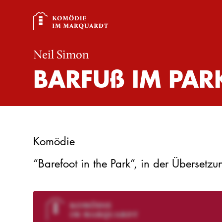
Neil Simon
BARFU
ß
IM PAR
Komödie
“Barefoot in the Park”, in der Übersetz