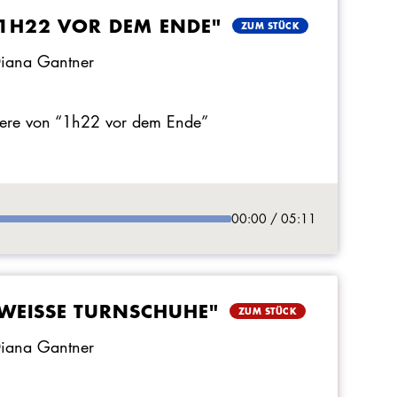
"1H22 VOR DEM ENDE"
ZUM STÜCK
Diana Gantner
iere von “1h22 vor dem Ende”
00:00 / 05:11
WEISSE TURNSCHUHE"
ZUM STÜCK
Diana Gantner