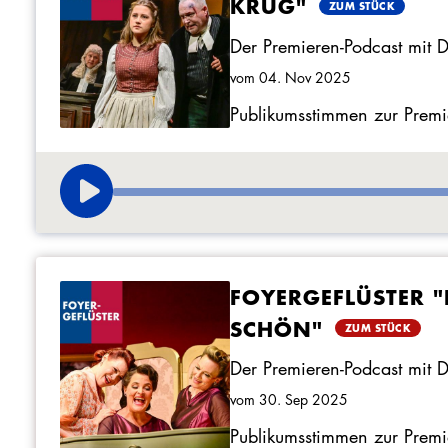
KRUG"
ZUM STÜCK
Der Premieren-Podcast mit 
vom 04. Nov 2025
Publikumsstimmen zur Premi
FOYERGEFLÜSTER "
SCHÖN"
ZUM STÜCK
Der Premieren-Podcast mit 
vom 30. Sep 2025
Publikumsstimmen zur Premi